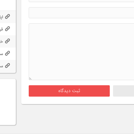
اپ
قر
خر
سا
مح