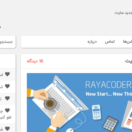
جدید سایت
د
شن‌ها
تماس
درباره
یت
10 دیدگاه
ام
تن
تن
چگ
لغو کنی
شر