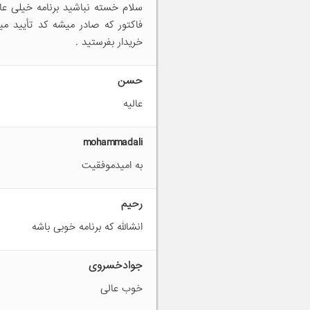
سلام خسته نباشید برنامه خیلی عال
فاکتور که صادر میشه کد تأیید می
خریدار بفرستید .
حسن
عالیه
mohammadali
به امیدموفقیت
رحیم
انشالله که برنامه خوبی باشه
جوادخسروی
خوب عالی