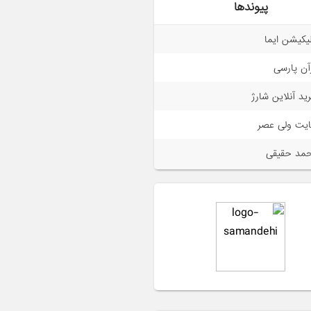
پیوندها
لیکیشن ایما
آن پارسی
ید آنلاین شارژ
یت ولی عصر
مد حقیقی