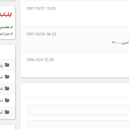
1397/10/27 13:29
1397/10/26 06:23
مین....:-*
1396/12/4 22:38
وی
ش
اخ
اخ
آم