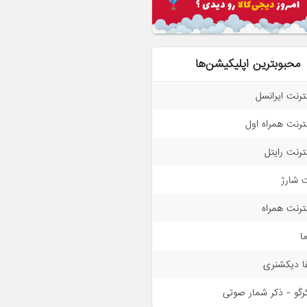
محبوبترین اپلیکیشن‌ها
نترنت ایرانسل
نترنت همراه اول
نترنت رایتل
 شارژ
نترنت همراه
ما
فا دیکشنری
رگو - ذکر شمار صوتی