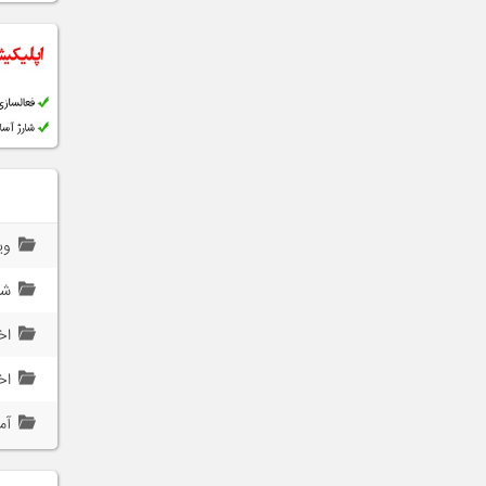
وی
ش
اخ
اخ
آم