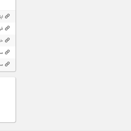
اپ
قر
خر
سا
مح