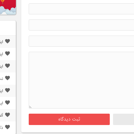
ای
ای
ای
نت
ای
ای
آل
ذک