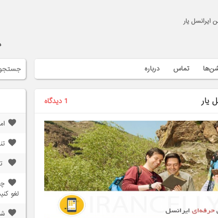
 ایرانسل یار
د
شن‌ها
تماس
درباره
 یار
1 دیدگاه
ام
تن
تن
چگ
لغو کنی
شر