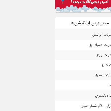
محبوبترین اپلیکیشن‌ها
نترنت ایرانسل
نترنت همراه اول
نترنت رایتل
 شارژ
نترنت همراه
ما
فا دیکشنری
رگو - ذکر شمار صوتی